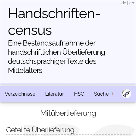
de
|
en
Handschriften­
census
Eine Bestandsaufnahme der
handschriftlichen Über­lieferung
deutschsprachiger Texte des
Mittelalters
Verzeichnisse
Literatur
HSC
Suche
Mitüberlieferung
Geteilte Überlieferung