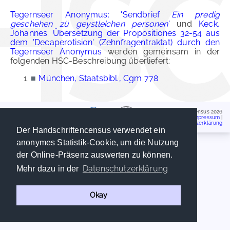
Tegernseer Anonymus: 'Sendbrief
Ein predig
geschehen zü geystleichen personen
'
und
Keck,
Johannes: Übersetzung der Propositiones 32-54 aus
dem 'Decaperotision' (Zehnfragentraktat) durch den
Tegernseer Anonymus
werden gemeinsam in der
folgenden HSC-Beschreibung überliefert:
■
München, Staatsbibl., Cgm 778
Handschriftencensus 2026
Impressum
|
Datenschutzerklärung
Der Handschriftencensus verwendet ein
anonymes Statistik-Cookie, um die Nutzung
der Online-Präsenz auswerten zu können.
Datenschutzerklärung
Mehr dazu in der
Okay