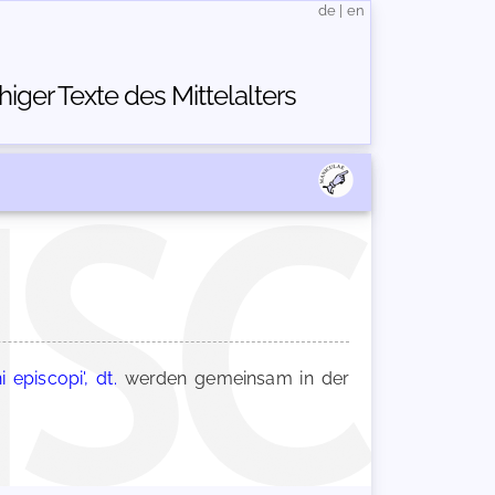
de
|
en
ger Texte des Mittelalters
 episcopi', dt.
werden gemeinsam in der