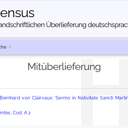
census
dschriftlichen Über­lieferung deutschsprachi
che
Mitüberlieferung
Bernhard von Clairvaux: 'Sermo in festivitate Sancti Martini
amtes, Cod. A 2