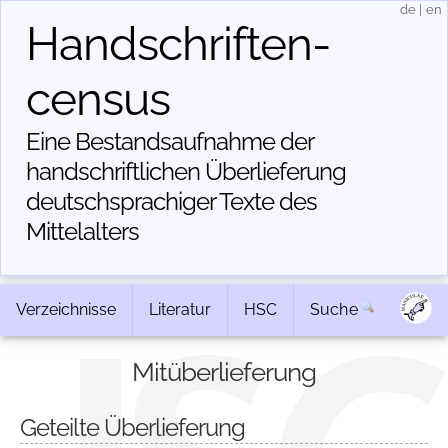
de
|
en
Handschriften­
census
Eine Bestandsaufnahme der
handschriftlichen Über­lieferung
deutschsprachiger Texte des
Mittelalters
Verzeichnisse
Literatur
HSC
Suche
Mitüberlieferung
Geteilte Überlieferung