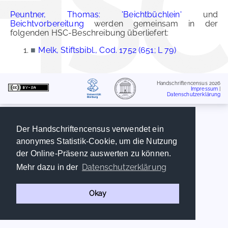
Peuntner, Thomas: 'Beichtbüchlein'
und
Beichtvorbereitung
werden gemeinsam in der
folgenden HSC-Beschreibung überliefert:
■
Melk, Stiftsbibl., Cod. 1752 (651; L 79)
Handschriftencensus 2026
Impressum
|
Datenschutzerklärung
Der Handschriftencensus verwendet ein
anonymes Statistik-Cookie, um die Nutzung
der Online-Präsenz auswerten zu können.
Datenschutzerklärung
Mehr dazu in der
Okay