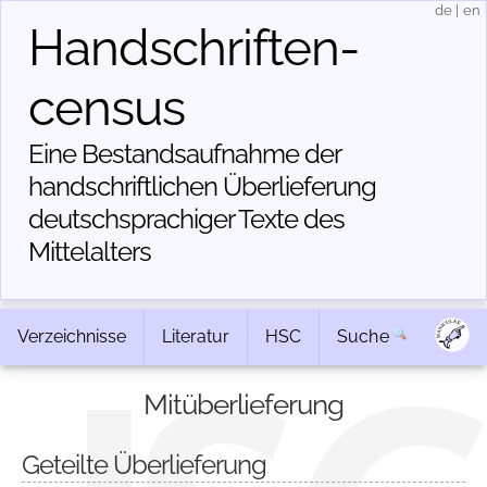
de
|
en
Handschriften­
census
Eine Bestandsaufnahme der
handschriftlichen Über­lieferung
deutschsprachiger Texte des
Mittelalters
Verzeichnisse
Literatur
HSC
Suche
Mitüberlieferung
Geteilte Überlieferung