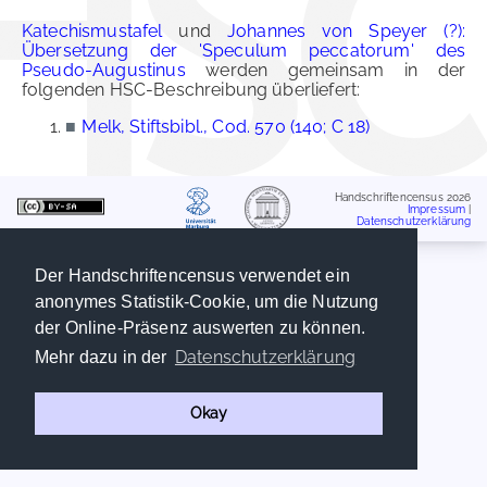
Katechismustafel
und
Johannes von Speyer (?):
Übersetzung der 'Speculum peccatorum' des
Pseudo-Augustinus
werden gemeinsam in der
folgenden HSC-Beschreibung überliefert:
■
Melk, Stiftsbibl., Cod. 570 (140; C 18)
Handschriftencensus 2026
Impressum
|
Datenschutzerklärung
Der Handschriftencensus verwendet ein
anonymes Statistik-Cookie, um die Nutzung
der Online-Präsenz auswerten zu können.
Datenschutzerklärung
Mehr dazu in der
Okay