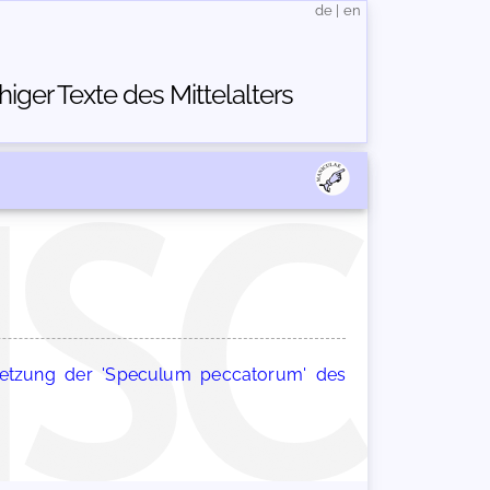
de
|
en
ger Texte des Mittelalters
setzung der 'Speculum peccatorum' des