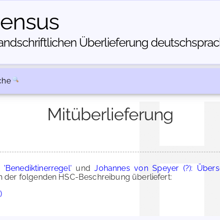
census
dschriftlichen Über­lieferung deutschsprachi
che
Mitüberlieferung
Benediktinerregel'
und
Johannes von Speyer (?): Über
der folgenden HSC-Beschreibung überliefert:
)