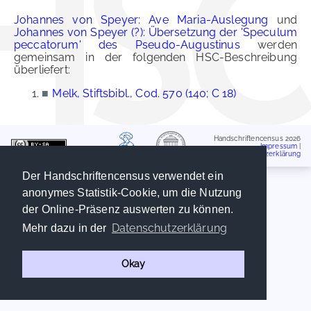
Johannes von Speyer: Ave Maria-Auslegung
und
Johannes von Speyer (?): Übersetzung der 'Speculum
peccatorum' des Pseudo-Augustinus
werden
gemeinsam in der folgenden HSC-Beschreibung
überliefert:
■
Melk, Stiftsbibl., Cod. 570 (140; C 18)
Handschriftencensus 2026
Impressum
|
Datenschutzerklärung
Der Handschriftencensus verwendet ein
anonymes Statistik-Cookie, um die Nutzung
der Online-Präsenz auswerten zu können.
Datenschutzerklärung
Mehr dazu in der
Okay