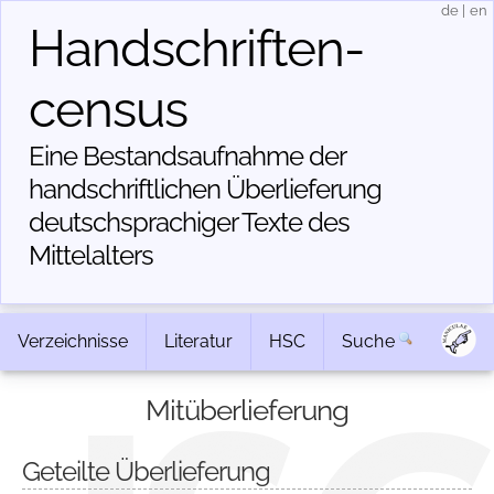
de
|
en
Handschriften­
census
Eine Bestandsaufnahme der
handschriftlichen Über­lieferung
deutschsprachiger Texte des
Mittelalters
Verzeichnisse
Literatur
HSC
Suche
Mitüberlieferung
Geteilte Überlieferung