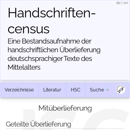
de
|
en
Handschriften­
census
Eine Bestandsaufnahme der
handschriftlichen Über­lieferung
deutschsprachiger Texte des
Mittelalters
Verzeichnisse
Literatur
HSC
Suche
Mitüberlieferung
Geteilte Überlieferung