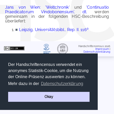
Jans von Wien: 'Weltchronik'
und
'Continuatio
Praedicatorum Vindobonensium', dt.
werden
gemeinsam in der folgenden HSC-Beschreibung
überliefert:
a
■
Leipzig, Universitätsbibl., Rep. II. 116
Handschriftencensus 2026
Impressum
|
Datenschutzerklärung
Der Handschriftencensus verwendet ein
anonymes Statistik-Cookie, um die Nutzung
der Online-Präsenz auswerten zu können.
Datenschutzerklärung
Mehr dazu in der
Okay