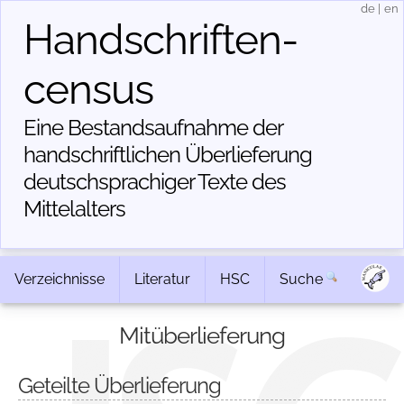
de
|
en
Handschriften­
census
Eine Bestandsaufnahme der
handschriftlichen Über­lieferung
deutschsprachiger Texte des
Mittelalters
Verzeichnisse
Literatur
HSC
Suche
Mitüberlieferung
Geteilte Überlieferung