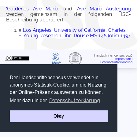
'Goldenes Ave Maria'
und
'Ave Maria'-Auslegung
werden gemeinsam in der folgenden HSC-
Beschreibung überliefert:
■
Los Angeles, University of California, Charles
E. Young Research Libr., Rouse MS 146 (olim 149)
Handschriftencensus 2026
Impressum
|
Datenschutzerklärung
Der Handschriftencensus verwendet ein
anonymes Statistik-Cookie, um die Nutzung
der Online-Präsenz auswerten zu können.
Datenschutzerklärung
Mehr dazu in der
Okay