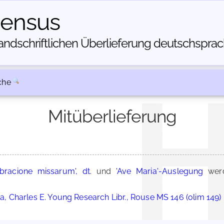
census
dschriftlichen Über­lieferung deutschsprachi
che
Mitüberlieferung
bracione missarum', dt.
und
'Ave Maria'-Auslegung
werd
ia, Charles E. Young Research Libr., Rouse MS 146 (olim 149)