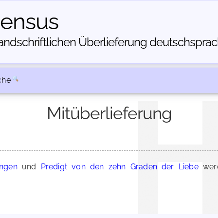
census
dschriftlichen Über­lieferung deutschsprachi
che
Mitüberlieferung
ungen
und
Predigt von den zehn Graden der Liebe
werd