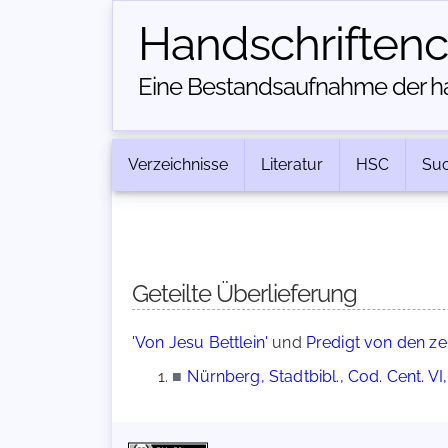
Handschriften­
Eine Bestandsaufnahme der han
Verzeichnisse
Literatur
HSC
Su
Geteilte Überlieferung
'Von Jesu Bettlein'
und
Predigt von den z
■
Nürnberg, Stadtbibl., Cod. Cent. VI,