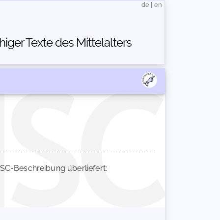
de
|
en
ger Texte des Mittelalters
C-Beschreibung überliefert: