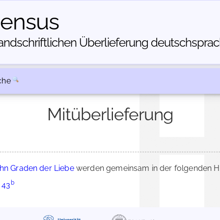
census
dschriftlichen Über­lieferung deutschsprachi
che
Mitüberlieferung
ehn Graden der Liebe
werden gemeinsam in der folgenden HS
b
 43