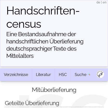
de
|
en
Handschriften­
census
Eine Bestandsaufnahme der
handschriftlichen Über­lieferung
deutschsprachiger Texte des
Mittelalters
Verzeichnisse
Literatur
HSC
Suche
Mitüberlieferung
Geteilte Überlieferung