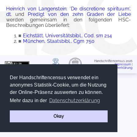
Heinrich von Langenstein: 'De discretione spirituum',
dt.
und
Predigt von den zehn Graden der Liebe
werden gemeinsam in den folgenden HSC-
Beschreibungen überliefert:
■
Eichstätt, Universitätsbibl., Cod. sm 214
■
München, Staatsbibl., Cgm 750
Handschriftencensus 2026
Impressum
|
Datenschutzerklärung
Der Handschriftencensus verwendet ein
anonymes Statistik-Cookie, um die Nutzung
der Online-Präsenz auswerten zu können.
Datenschutzerklärung
Mehr dazu in der
Okay