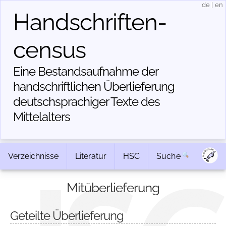
de
|
en
Handschriften­
census
Eine Bestandsaufnahme der
handschriftlichen Über­lieferung
deutschsprachiger Texte des
Mittelalters
Verzeichnisse
Literatur
HSC
Suche
Mitüberlieferung
Geteilte Überlieferung