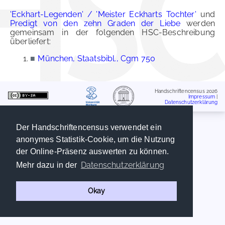
'Eckhart-Legenden' / 'Meister Eckharts Tochter'
und
Predigt von den zehn Graden der Liebe
werden
gemeinsam in der folgenden HSC-Beschreibung
überliefert:
■
München, Staatsbibl., Cgm 750
Handschriftencensus 2026
Impressum
|
Datenschutzerklärung
Der Handschriftencensus verwendet ein
anonymes Statistik-Cookie, um die Nutzung
der Online-Präsenz auswerten zu können.
Datenschutzerklärung
Mehr dazu in der
Okay