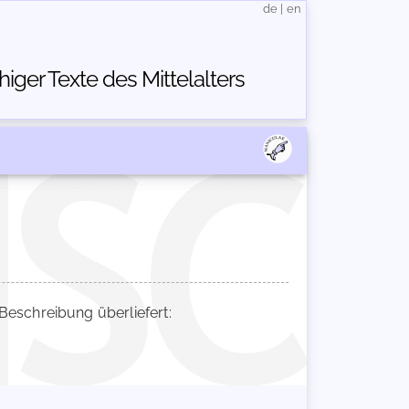
de
|
en
ger Texte des Mittelalters
schreibung überliefert: