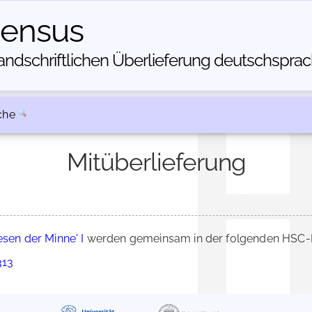
census
dschriftlichen Über­lieferung deutschsprachi
che
Mitüberlieferung
sen der Minne' I
werden gemeinsam in der folgenden HSC-Be
313