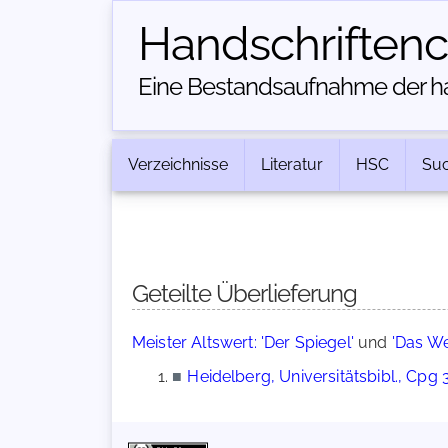
Handschriften­
Eine Bestandsaufnahme der han
Verzeichnisse
Literatur
HSC
Su
Geteilte Überlieferung
Meister Altswert: 'Der Spiegel'
und
'Das We
■
Heidelberg, Universitätsbibl., Cpg 