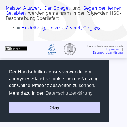
Meister Altswert: 'Der Spiegel'
und
'Segen der fernen
Geliebten'
werden gemeinsam in der folgenden HSC-
Beschreibung überliefert:
■
Heidelberg, Universitätsbibl., Cpg 313
Handschriftencensus 2026
Impressum
|
Datenschutzerklärung
Der Handschriftencensus verwendet ein
anonymes Statistik-Cookie, um die Nutzung
der Online-Präsenz auswerten zu können.
Datenschutzerklärung
Mehr dazu in der
Okay