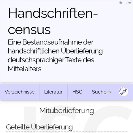
de
|
en
Handschriften­
census
Eine Bestandsaufnahme der
handschriftlichen Über­lieferung
deutschsprachiger Texte des
Mittelalters
Verzeichnisse
Literatur
HSC
Suche
Mitüberlieferung
Geteilte Überlieferung