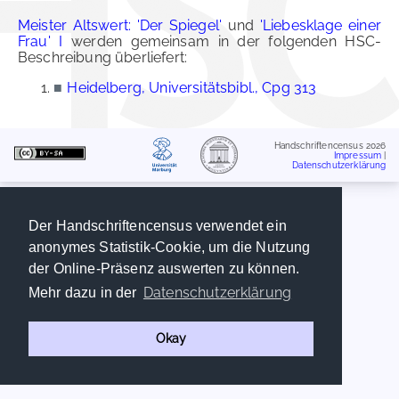
Meister Altswert: 'Der Spiegel'
und
'Liebesklage einer
Frau' I
werden gemeinsam in der folgenden HSC-
Beschreibung überliefert:
■
Heidelberg, Universitätsbibl., Cpg 313
Handschriftencensus 2026
Impressum
|
Datenschutzerklärung
Der Handschriftencensus verwendet ein
anonymes Statistik-Cookie, um die Nutzung
der Online-Präsenz auswerten zu können.
Datenschutzerklärung
Mehr dazu in der
Okay