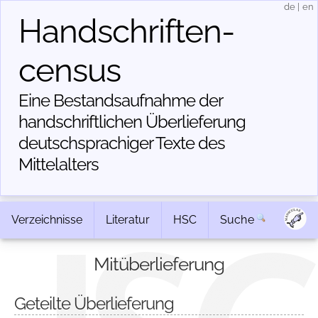
de
|
en
Handschriften­
census
Eine Bestandsaufnahme der
handschriftlichen Über­lieferung
deutschsprachiger Texte des
Mittelalters
Verzeichnisse
Literatur
HSC
Suche
Mitüberlieferung
Geteilte Überlieferung