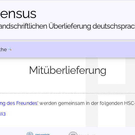
census
dschriftlichen Über­lieferung deutschsprachi
che
Mitüberlieferung
ng des Freundes'
werden gemeinsam in der folgenden HSC-B
313