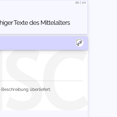
de
|
en
ger Texte des Mittelalters
eschreibung überliefert: