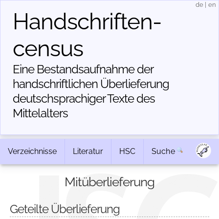
de
|
en
Handschriften­
census
Eine Bestandsaufnahme der
handschriftlichen Über­lieferung
deutschsprachiger Texte des
Mittelalters
Verzeichnisse
Literatur
HSC
Suche
Mitüberlieferung
Geteilte Überlieferung