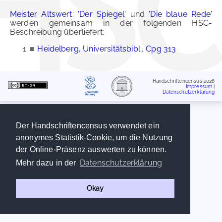
Meister Altswert: 'Der Spiegel'
und
'Die blaue Rede'
werden gemeinsam in der folgenden HSC-
Beschreibung überliefert:
■
Heidelberg, Universitätsbibl., Cpg 313
Handschriftencensus 2026
Impressum
|
Datenschutzerklärung
Der Handschriftencensus verwendet ein
anonymes Statistik-Cookie, um die Nutzung
der Online-Präsenz auswerten zu können.
Datenschutzerklärung
Mehr dazu in der
Okay