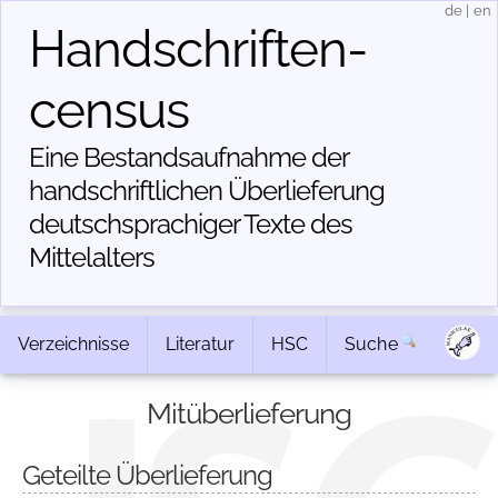
de
|
en
Handschriften­
census
Eine Bestandsaufnahme der
handschriftlichen Über­lieferung
deutschsprachiger Texte des
Mittelalters
Verzeichnisse
Literatur
HSC
Suche
Mitüberlieferung
Geteilte Überlieferung