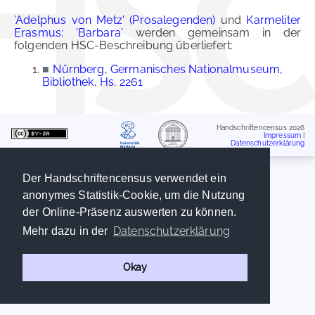
'Adelphus von Metz' (Prosalegenden)
und
Karmeliter
Erasmus: 'Barbara'
werden gemeinsam in der
folgenden HSC-Beschreibung überliefert:
■
Nürnberg, Germanisches Nationalmuseum,
Bibliothek, Hs. 2261
Handschriftencensus 2026
Impressum
|
Datenschutzerklärung
Der Handschriftencensus verwendet ein
anonymes Statistik-Cookie, um die Nutzung
der Online-Präsenz auswerten zu können.
Datenschutzerklärung
Mehr dazu in der
Okay