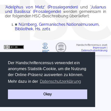
'Adelphus von Metz' (Prosalegenden)
und
'Julianus
und Basilissa' (Prosalegende)
werden gemeinsam in
der folgenden HSC-Beschreibung überliefert:
■
Nürnberg, Germanisches Nationalmuseum,
Bibliothek, Hs. 2261
Handschriftencensus 2026
Impressum
|
Datenschutzerklärung
Der Handschriftencensus verwendet ein
anonymes Statistik-Cookie, um die Nutzung
der Online-Präsenz auswerten zu können.
Datenschutzerklärung
Mehr dazu in der
Okay