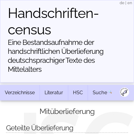
de
|
en
Handschriften­
census
Eine Bestandsaufnahme der
handschriftlichen Über­lieferung
deutschsprachiger Texte des
Mittelalters
Verzeichnisse
Literatur
HSC
Suche
Mitüberlieferung
Geteilte Überlieferung