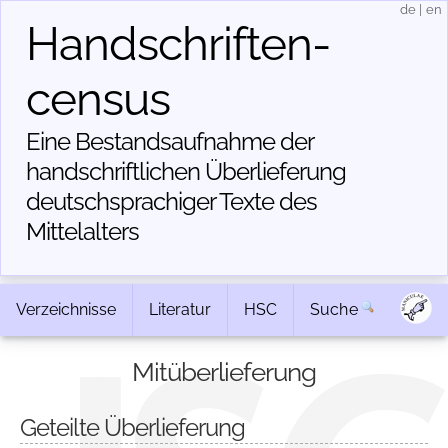
de
|
en
Handschriften­
census
Eine Bestandsaufnahme der
handschriftlichen Über­lieferung
deutschsprachiger Texte des
Mittelalters
Verzeichnisse
Literatur
HSC
Suche
Mitüberlieferung
Geteilte Überlieferung