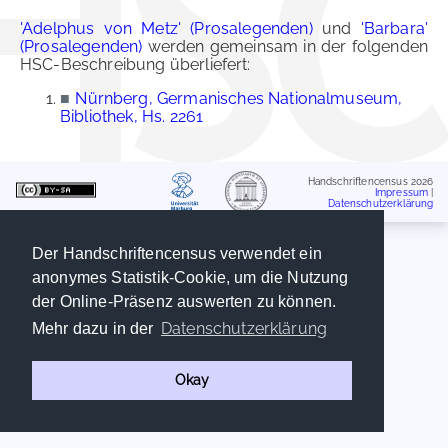
'Adelphus von Metz' (Prosalegenden)
und
'Barbara'
(Prosalegenden)
werden gemeinsam in der folgenden
HSC-Beschreibung überliefert:
■
Nürnberg, Germanisches Nationalmuseum,
Bibliothek, Hs. 2261
Handschriftencensus 2026
Impressum
|
Datenschutzerklärung
Der Handschriftencensus verwendet ein
anonymes Statistik-Cookie, um die Nutzung
der Online-Präsenz auswerten zu können.
Datenschutzerklärung
Mehr dazu in der
Okay