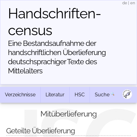
de
|
en
Handschriften­
census
Eine Bestandsaufnahme der
handschriftlichen Über­lieferung
deutschsprachiger Texte des
Mittelalters
Verzeichnisse
Literatur
HSC
Suche
Mitüberlieferung
Geteilte Überlieferung