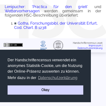
Lenipucher: 'Practica für den grieß'
und
Wettervorhersagen
werden gemeinsam in der
folgenden HSC-Beschreibung überliefert:
■
Gotha, Forschungsbibl. der Universität Erfurt,
Cod. Chart. B 1238
Handschriftencensus 2026
Impressum
|
Datenschutzerklärung
Der Handschriftencensus verwendet ein
anonymes Statistik-Cookie, um die Nutzung
der Online-Präsenz auswerten zu können.
Datenschutzerklärung
Mehr dazu in der
Okay