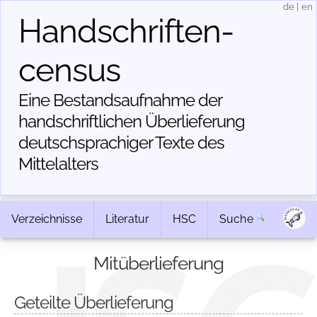
de
|
en
Handschriften­
census
Eine Bestandsaufnahme der
handschriftlichen Über­lieferung
deutschsprachiger Texte des
Mittelalters
Verzeichnisse
Literatur
HSC
Suche
Mitüberlieferung
Geteilte Überlieferung