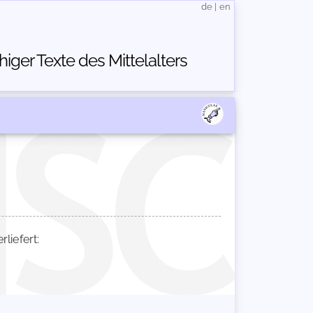
de
|
en
ger Texte des Mittelalters
iefert: