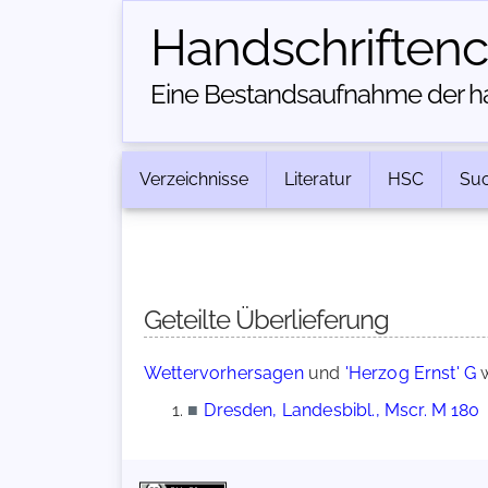
Handschriften­
Eine Bestandsaufnahme der han
Verzeichnisse
Literatur
HSC
Su
Geteilte Überlieferung
Wettervorhersagen
und
'Herzog Ernst' G
w
■
Dresden, Landesbibl., Mscr. M 180