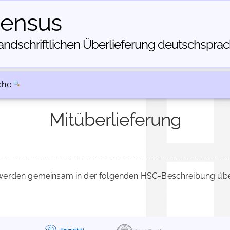
census
dschriftlichen Über­lieferung deutschsprachi
che
Mitüberlieferung
erden gemeinsam in der folgenden HSC-Beschreibung überl