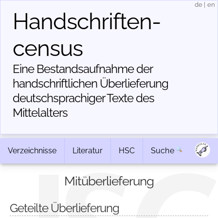
de
|
en
Handschriften­
census
Eine Bestandsaufnahme der
handschriftlichen Über­lieferung
deutschsprachiger Texte des
Mittelalters
Verzeichnisse
Literatur
HSC
Suche
Mitüberlieferung
Geteilte Überlieferung