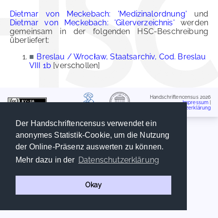
Dietmar von Meckebach: 'Medizinalordnung'
und
Dietmar von Meckebach: 'Gilerverzeichnis'
werden
gemeinsam in der folgenden HSC-Beschreibung
überliefert:
■
Breslau / Wrocław, Staatsarchiv, Cod. Breslau
VIII 1b
[verschollen]
Handschriftencensus 2026
Impressum
|
Datenschutzerklärung
Der Handschriftencensus verwendet ein
anonymes Statistik-Cookie, um die Nutzung
der Online-Präsenz auswerten zu können.
Datenschutzerklärung
Mehr dazu in der
Okay