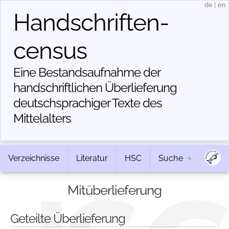
de
|
en
Handschriften­
census
Eine Bestandsaufnahme der
handschriftlichen Über­lieferung
deutschsprachiger Texte des
Mittelalters
Verzeichnisse
Literatur
HSC
Suche
Mitüberlieferung
Geteilte Überlieferung