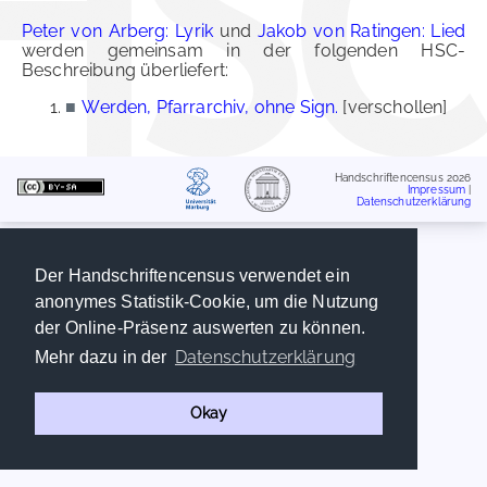
Peter von Arberg: Lyrik
und
Jakob von Ratingen: Lied
werden gemeinsam in der folgenden HSC-
Beschreibung überliefert:
■
Werden, Pfarrarchiv, ohne Sign.
[verschollen]
Handschriftencensus 2026
Impressum
|
Datenschutzerklärung
Der Handschriftencensus verwendet ein
anonymes Statistik-Cookie, um die Nutzung
der Online-Präsenz auswerten zu können.
Datenschutzerklärung
Mehr dazu in der
Okay