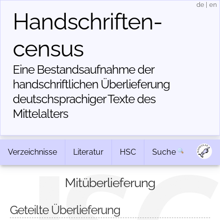
de
|
en
Handschriften­
census
Eine Bestandsaufnahme der
handschriftlichen Über­lieferung
deutschsprachiger Texte des
Mittelalters
Verzeichnisse
Literatur
HSC
Suche
Mitüberlieferung
Geteilte Überlieferung