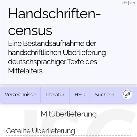
de
|
en
Handschriften­
census
Eine Bestandsaufnahme der
handschriftlichen Über­lieferung
deutschsprachiger Texte des
Mittelalters
Verzeichnisse
Literatur
HSC
Suche
Mitüberlieferung
Geteilte Überlieferung