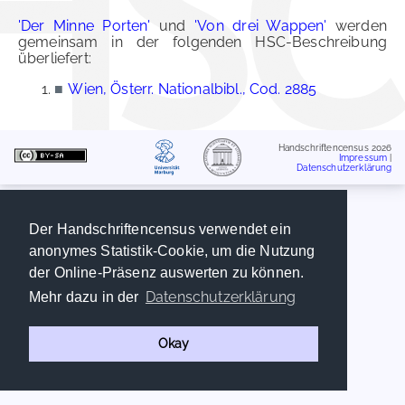
'Der Minne Porten'
und
'Von drei Wappen'
werden
gemeinsam in der folgenden HSC-Beschreibung
überliefert:
■
Wien, Österr. Nationalbibl., Cod. 2885
Handschriftencensus 2026
Impressum
|
Datenschutzerklärung
Der Handschriftencensus verwendet ein
anonymes Statistik-Cookie, um die Nutzung
der Online-Präsenz auswerten zu können.
Datenschutzerklärung
Mehr dazu in der
Okay