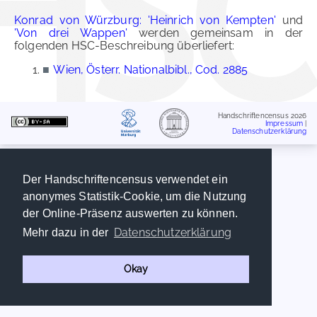
Konrad von Würzburg: 'Heinrich von Kempten'
und
'Von drei Wappen'
werden gemeinsam in der
folgenden HSC-Beschreibung überliefert:
■
Wien, Österr. Nationalbibl., Cod. 2885
Handschriftencensus 2026
Impressum
|
Datenschutzerklärung
Der Handschriftencensus verwendet ein
anonymes Statistik-Cookie, um die Nutzung
der Online-Präsenz auswerten zu können.
Datenschutzerklärung
Mehr dazu in der
Okay