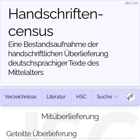
de
|
en
Handschriften­
census
Eine Bestandsaufnahme der
handschriftlichen Über­lieferung
deutschsprachiger Texte des
Mittelalters
Verzeichnisse
Literatur
HSC
Suche
Mitüberlieferung
Geteilte Überlieferung