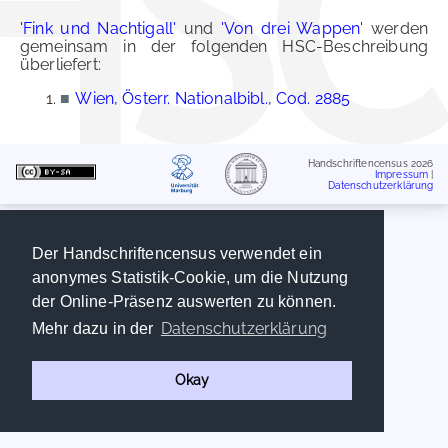
'Fink und Nachtigall'
und
'Von drei Wappen'
werden
gemeinsam in der folgenden HSC-Beschreibung
überliefert:
■
Wien, Österr. Nationalbibl., Cod. 2885
Handschriftencensus 2026
Impressum
|
Datenschutzerklärung
Der Handschriftencensus verwendet ein
anonymes Statistik-Cookie, um die Nutzung
der Online-Präsenz auswerten zu können.
Datenschutzerklärung
Mehr dazu in der
Okay