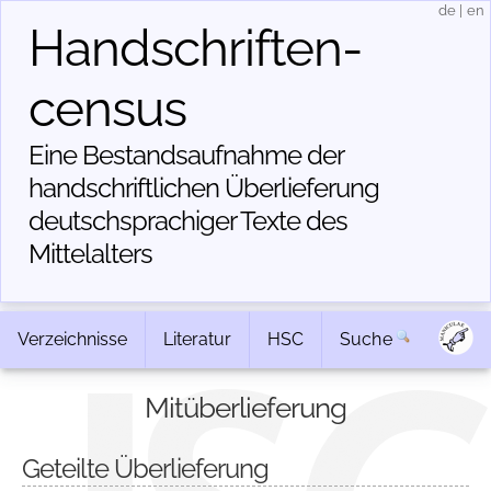
de
|
en
Handschriften­
census
Eine Bestandsaufnahme der
handschriftlichen Über­lieferung
deutschsprachiger Texte des
Mittelalters
Verzeichnisse
Literatur
HSC
Suche
Mitüberlieferung
Geteilte Überlieferung