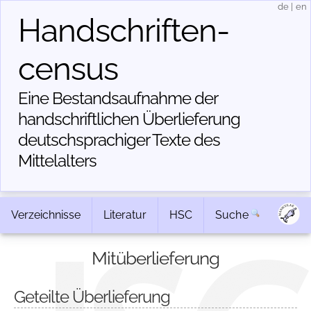
de
|
en
Handschriften­
census
Eine Bestandsaufnahme der
handschriftlichen Über­lieferung
deutschsprachiger Texte des
Mittelalters
Verzeichnisse
Literatur
HSC
Suche
Mitüberlieferung
Geteilte Überlieferung