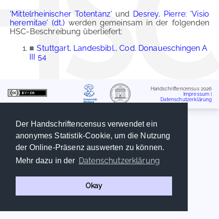
'Mittelrheinischer Totentanz'
und
Desrey, Pierre: 'Visio
heremitae' (dt.)
werden gemeinsam in der folgenden
HSC-Beschreibung überliefert:
■
Stuttgart, Landesbibl., Cod. Donaueschingen A
III 54
Handschriftencensus 2026
Impressum
|
Datenschutzerklärung
Der Handschriftencensus verwendet ein
anonymes Statistik-Cookie, um die Nutzung
der Online-Präsenz auswerten zu können.
Datenschutzerklärung
Mehr dazu in der
Okay