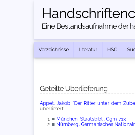
Handschriften­
Eine Bestandsaufnahme der han
Verzeichnisse
Literatur
HSC
Su
Geteilte Überlieferung
Appet, Jakob: 'Der Ritter unter dem Zube
überliefert:
■
München, Staatsbibl., Cgm 713
■
Nürnberg, Germanisches Nationalm