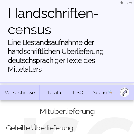
de
|
en
Handschriften­
census
Eine Bestandsaufnahme der
handschriftlichen Über­lieferung
deutschsprachiger Texte des
Mittelalters
Verzeichnisse
Literatur
HSC
Suche
Mitüberlieferung
Geteilte Überlieferung