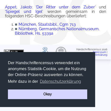
Appet, Jakob: 'Der Ritter unter dem Zuber'
und
'Spiegel und Igel'
werden gemeinsam in den
folgenden HSC-Beschreibungen überliefert:
■
München, Staatsbibl., Cgm 713
■
Nürnberg, Germanisches Nationalmuseum,
Bibliothek, Hs. 5339a
Handschriftencensus 2026
Impressum
|
Datenschutzerklärung
Der Handschriftencensus verwendet ein
anonymes Statistik-Cookie, um die Nutzung
der Online-Präsenz auswerten zu können.
Datenschutzerklärung
Mehr dazu in der
Okay