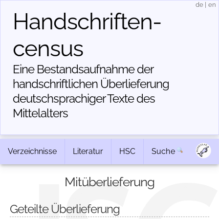
de
|
en
Handschriften­
census
Eine Bestandsaufnahme der
handschriftlichen Über­lieferung
deutschsprachiger Texte des
Mittelalters
Verzeichnisse
Literatur
HSC
Suche
Mitüberlieferung
Geteilte Überlieferung