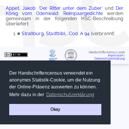
Appet, Jakob: 'Der Ritter unter dem Zuber'
und
Der
König vom Odenwald: Reimpaargedichte
werden
gemeinsam in der folgenden HSC-Beschreibung
überliefert:
■
Straßburg, Stadtbibl., Cod. A 94
[verbrannt]
Handschriftencensus 2026
Impressum
|
Datenschutzerklärung
Der Handschriftencensus verwendet ein
anonymes Statistik-Cookie, um die Nutzung
der Online-Präsenz auswerten zu können.
Datenschutzerklärung
Mehr dazu in der
Okay