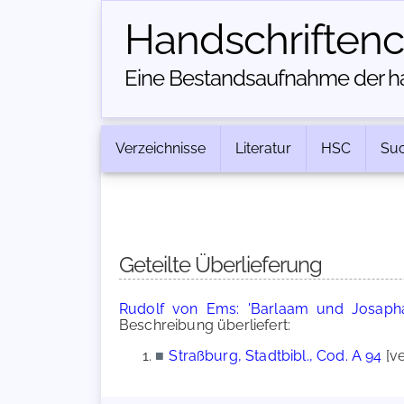
Handschriften­
Eine Bestandsaufnahme der han
Verzeichnisse
Literatur
HSC
Su
Geteilte Überlieferung
Rudolf von Ems: 'Barlaam und Josapha
Beschreibung überliefert:
■
Straßburg, Stadtbibl., Cod. A 94
[ve