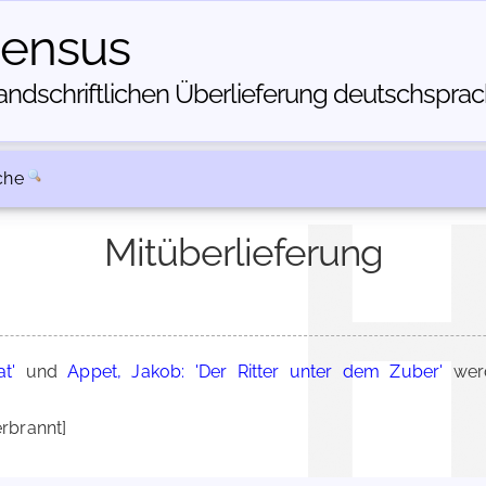
census
dschriftlichen Über­lieferung deutschsprachi
che
Mitüberlieferung
t'
und
Appet, Jakob: 'Der Ritter unter dem Zuber'
werd
rbrannt]