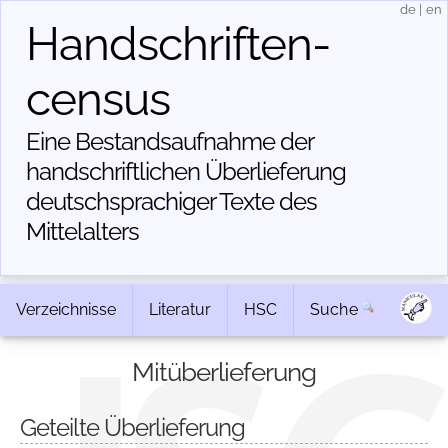
de
|
en
Handschriften­
census
Eine Bestandsaufnahme der
handschriftlichen Über­lieferung
deutschsprachiger Texte des
Mittelalters
Verzeichnisse
Literatur
HSC
Suche
Mitüberlieferung
Geteilte Überlieferung