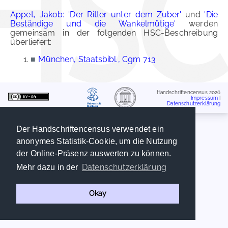
Appet, Jakob: 'Der Ritter unter dem Zuber'
und
'Die
Beständige und die Wankelmütige'
werden
gemeinsam in der folgenden HSC-Beschreibung
überliefert:
■
München, Staatsbibl., Cgm 713
Handschriftencensus 2026
Impressum
|
Datenschutzerklärung
Der Handschriftencensus verwendet ein
anonymes Statistik-Cookie, um die Nutzung
der Online-Präsenz auswerten zu können.
Datenschutzerklärung
Mehr dazu in der
Okay