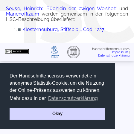
Seuse, Heinrich: 'Büchlein der ewigen Weisheit'
und
Marienoffizium
werden gemeinsam in der folgenden
HSC-Beschreibung überliefert:
■
Klosterneuburg, Stiftsbibl., Cod. 1227
Handschriftencensus 2026
Impressum
|
Datenschutzerklärung
Der Handschriftencensus verwendet ein
anonymes Statistik-Cookie, um die Nutzung
der Online-Präsenz auswerten zu können.
Datenschutzerklärung
Mehr dazu in der
Okay