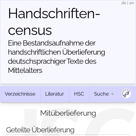
de
|
en
Handschriften­
census
Eine Bestandsaufnahme der
handschriftlichen Über­lieferung
deutschsprachiger Texte des
Mittelalters
Verzeichnisse
Literatur
HSC
Suche
Mitüberlieferung
Geteilte Überlieferung