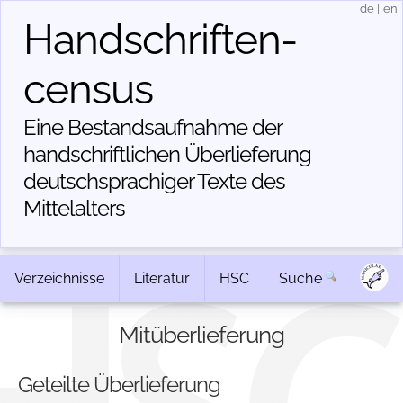
de
|
en
Handschriften­
census
Eine Bestandsaufnahme der
handschriftlichen Über­lieferung
deutschsprachiger Texte des
Mittelalters
Verzeichnisse
Literatur
HSC
Suche
Mitüberlieferung
Geteilte Überlieferung