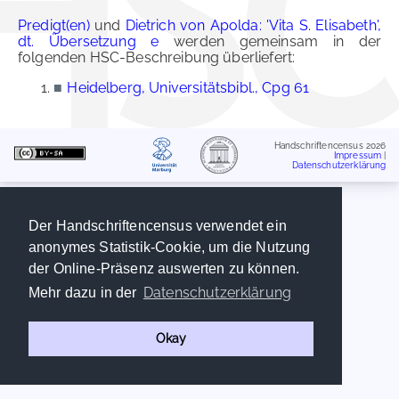
Predigt(en)
und
Dietrich von Apolda: 'Vita S. Elisabeth',
dt. Übersetzung e
werden gemeinsam in der
folgenden HSC-Beschreibung überliefert:
■
Heidelberg, Universitätsbibl., Cpg 61
Handschriftencensus 2026
Impressum
|
Datenschutzerklärung
Der Handschriftencensus verwendet ein
anonymes Statistik-Cookie, um die Nutzung
der Online-Präsenz auswerten zu können.
Datenschutzerklärung
Mehr dazu in der
Okay