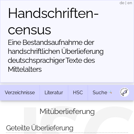
de
|
en
Handschriften­
census
Eine Bestandsaufnahme der
handschriftlichen Über­lieferung
deutschsprachiger Texte des
Mittelalters
Verzeichnisse
Literatur
HSC
Suche
Mitüberlieferung
Geteilte Überlieferung