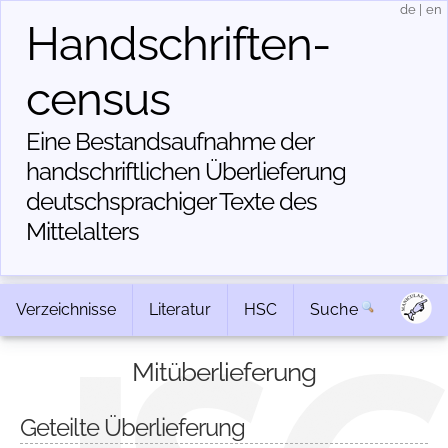
de
|
en
Handschriften­
census
Eine Bestandsaufnahme der
handschriftlichen Über­lieferung
deutschsprachiger Texte des
Mittelalters
Verzeichnisse
Literatur
HSC
Suche
Mitüberlieferung
Geteilte Überlieferung