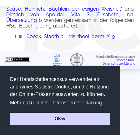
Seuse, Heinrich: 'Büchlein der ewigen Weisheit'
und
Dietrich von Apolda: 'Vita S. Elisabeth', nd.
Übersetzung b
werden gemeinsam in der folgenden
HSC-Beschreibung überliefert:
■
Lübeck, Stadtbibl., Ms. theol. germ. 2° 9
Handschriftencensus 2026
Impressum
|
Datenschutzerklärung
Der Handschriftencensus verwendet ein
anonymes Statistik-Cookie, um die Nutzung
der Online-Präsenz auswerten zu können.
Datenschutzerklärung
Mehr dazu in der
Okay