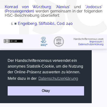
Konrad von Würzburg: 'Alexius'
und
'Jodocus'
(Prosalegenden)
werden gemeinsam in der folgenden
HSC-Beschreibung überliefert:
■
Engelberg, Stiftsbibl., Cod. 240
Handschriftencensus 2026
Impressum
|
Datenschutzerklärung
Der Handschriftencensus verwendet ein
anonymes Statistik-Cookie, um die Nutzung
der Online-Präsenz auswerten zu können.
Datenschutzerklärung
Mehr dazu in der
Okay