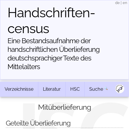
de
|
en
Handschriften­
census
Eine Bestandsaufnahme der
handschriftlichen Über­lieferung
deutschsprachiger Texte des
Mittelalters
Verzeichnisse
Literatur
HSC
Suche
Mitüberlieferung
Geteilte Überlieferung