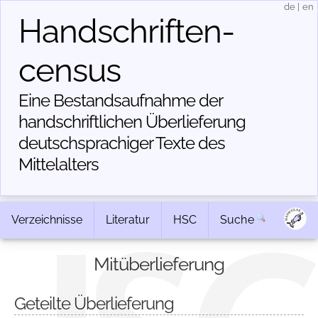
de
|
en
Handschriften­
census
Eine Bestandsaufnahme der
handschriftlichen Über­lieferung
deutschsprachiger Texte des
Mittelalters
Verzeichnisse
Literatur
HSC
Suche
Mitüberlieferung
Geteilte Überlieferung