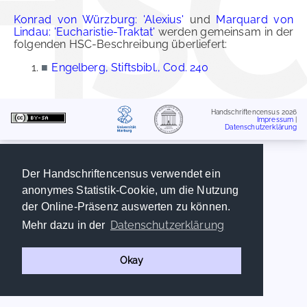
Konrad von Würzburg: 'Alexius'
und
Marquard von
Lindau: 'Eucharistie-Traktat'
werden gemeinsam in der
folgenden HSC-Beschreibung überliefert:
■
Engelberg, Stiftsbibl., Cod. 240
Handschriftencensus 2026
Impressum
|
Datenschutzerklärung
Der Handschriftencensus verwendet ein
anonymes Statistik-Cookie, um die Nutzung
der Online-Präsenz auswerten zu können.
Datenschutzerklärung
Mehr dazu in der
Okay