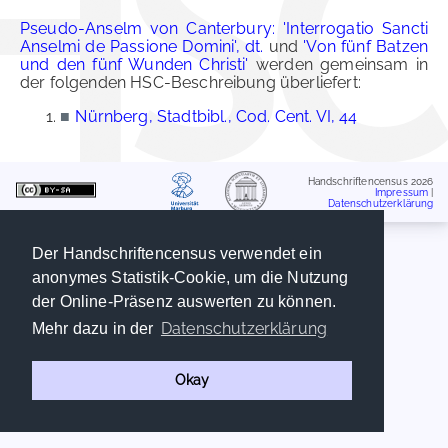
Pseudo-Anselm von Canterbury: 'Interrogatio Sancti
Anselmi de Passione Domini', dt.
und
'Von fünf Batzen
und den fünf Wunden Christi'
werden gemeinsam in
der folgenden HSC-Beschreibung überliefert:
■
Nürnberg, Stadtbibl., Cod. Cent. VI, 44
Handschriftencensus 2026
Impressum
|
Datenschutzerklärung
Der Handschriftencensus verwendet ein
anonymes Statistik-Cookie, um die Nutzung
der Online-Präsenz auswerten zu können.
Datenschutzerklärung
Mehr dazu in der
Okay