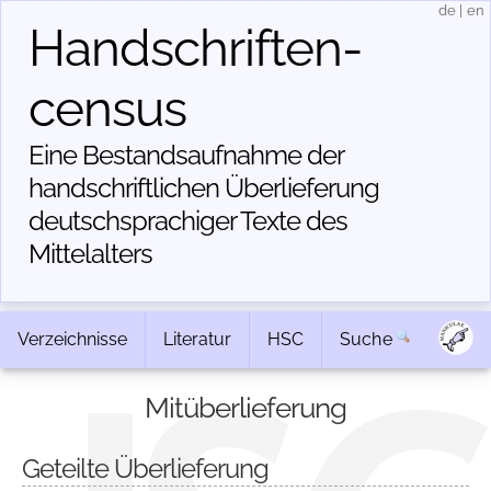
de
|
en
Handschriften­
census
Eine Bestandsaufnahme der
handschriftlichen Über­lieferung
deutschsprachiger Texte des
Mittelalters
Verzeichnisse
Literatur
HSC
Suche
Mitüberlieferung
Geteilte Überlieferung