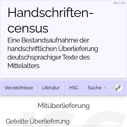
de
|
en
Handschriften­
census
Eine Bestandsaufnahme der
handschriftlichen Über­lieferung
deutschsprachiger Texte des
Mittelalters
Verzeichnisse
Literatur
HSC
Suche
Mitüberlieferung
Geteilte Überlieferung