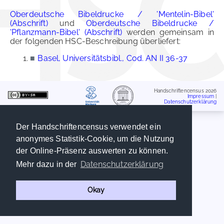
Oberdeutsche Bibeldrucke / 'Mentelin-Bibel'
(Abschrift)
und
Oberdeutsche Bibeldrucke /
'Pflanzmann-Bibel' (Abschrift)
werden gemeinsam in
der folgenden HSC-Beschreibung überliefert:
■
Basel, Universitätsbibl., Cod. AN II 36-37
Handschriftencensus 2026
Impressum
|
Datenschutzerklärung
Der Handschriftencensus verwendet ein
anonymes Statistik-Cookie, um die Nutzung
der Online-Präsenz auswerten zu können.
Datenschutzerklärung
Mehr dazu in der
Okay