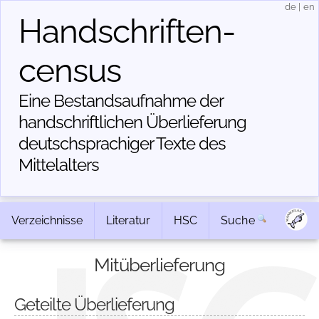
de
|
en
Handschriften­
census
Eine Bestandsaufnahme der
handschriftlichen Über­lieferung
deutschsprachiger Texte des
Mittelalters
Verzeichnisse
Literatur
HSC
Suche
Mitüberlieferung
Geteilte Überlieferung