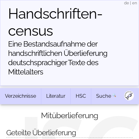
de
|
en
Handschriften­
census
Eine Bestandsaufnahme der
handschriftlichen Über­lieferung
deutschsprachiger Texte des
Mittelalters
Verzeichnisse
Literatur
HSC
Suche
Mitüberlieferung
Geteilte Überlieferung