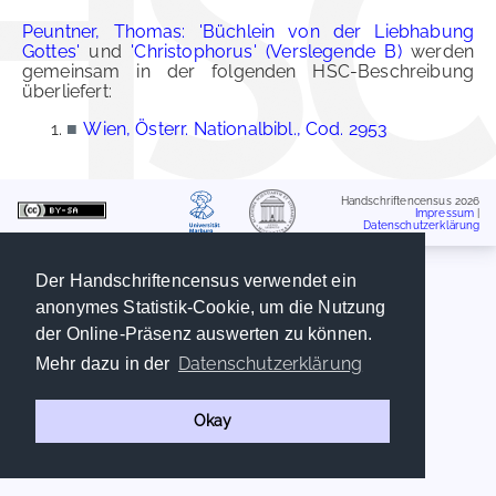
Peuntner, Thomas: 'Büchlein von der Liebhabung
Gottes'
und
'Christophorus' (Verslegende B)
werden
gemeinsam in der folgenden HSC-Beschreibung
überliefert:
■
Wien, Österr. Nationalbibl., Cod. 2953
Handschriftencensus 2026
Impressum
|
Datenschutzerklärung
Der Handschriftencensus verwendet ein
anonymes Statistik-Cookie, um die Nutzung
der Online-Präsenz auswerten zu können.
Datenschutzerklärung
Mehr dazu in der
Okay