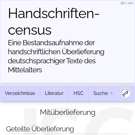
de
|
en
Handschriften­
census
Eine Bestandsaufnahme der
handschriftlichen Über­lieferung
deutschsprachiger Texte des
Mittelalters
Verzeichnisse
Literatur
HSC
Suche
Mitüberlieferung
Geteilte Überlieferung