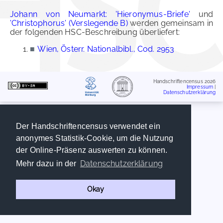
Johann von Neumarkt: 'Hieronymus-Briefe'
und
'Christophorus' (Verslegende B)
werden gemeinsam in
der folgenden HSC-Beschreibung überliefert:
■
Wien, Österr. Nationalbibl., Cod. 2953
Handschriftencensus 2026
Impressum
|
Datenschutzerklärung
Der Handschriftencensus verwendet ein
anonymes Statistik-Cookie, um die Nutzung
der Online-Präsenz auswerten zu können.
Datenschutzerklärung
Mehr dazu in der
Okay