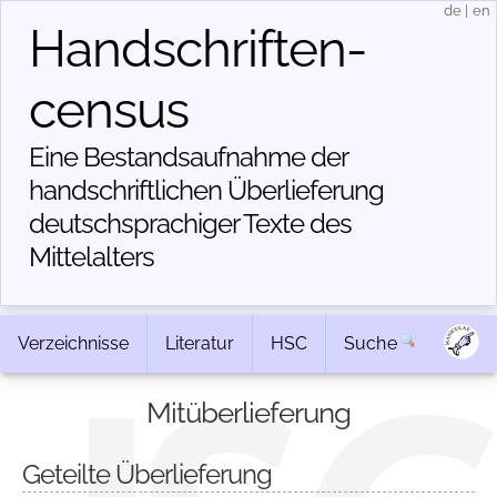
de
|
en
Handschriften­
census
Eine Bestandsaufnahme der
handschriftlichen Über­lieferung
deutschsprachiger Texte des
Mittelalters
Verzeichnisse
Literatur
HSC
Suche
Mitüberlieferung
Geteilte Überlieferung