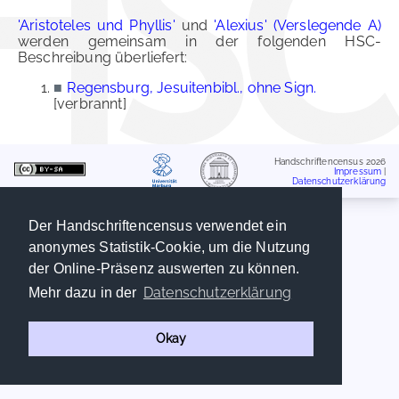
'Aristoteles und Phyllis'
und
'Alexius' (Verslegende A)
werden gemeinsam in der folgenden HSC-
Beschreibung überliefert:
■
Regensburg, Jesuitenbibl., ohne Sign.
[verbrannt]
Handschriftencensus 2026
Impressum
|
Datenschutzerklärung
Der Handschriftencensus verwendet ein
anonymes Statistik-Cookie, um die Nutzung
der Online-Präsenz auswerten zu können.
Datenschutzerklärung
Mehr dazu in der
Okay