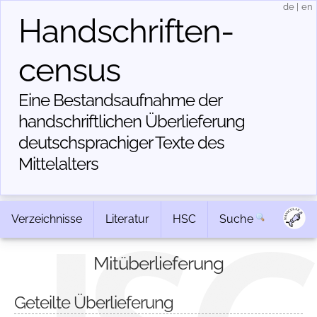
de
|
en
Handschriften­
census
Eine Bestandsaufnahme der
handschriftlichen Über­lieferung
deutschsprachiger Texte des
Mittelalters
Verzeichnisse
Literatur
HSC
Suche
Mitüberlieferung
Geteilte Überlieferung