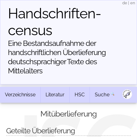
de
|
en
Handschriften­
census
Eine Bestandsaufnahme der
handschriftlichen Über­lieferung
deutschsprachiger Texte des
Mittelalters
Verzeichnisse
Literatur
HSC
Suche
Mitüberlieferung
Geteilte Überlieferung