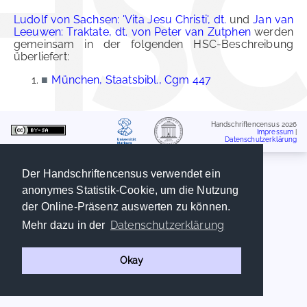
Ludolf von Sachsen: 'Vita Jesu Christi', dt.
und
Jan van
Leeuwen: Traktate, dt. von Peter van Zutphen
werden
gemeinsam in der folgenden HSC-Beschreibung
überliefert:
■
München, Staatsbibl., Cgm 447
Handschriftencensus 2026
Impressum
|
Datenschutzerklärung
Der Handschriftencensus verwendet ein
anonymes Statistik-Cookie, um die Nutzung
der Online-Präsenz auswerten zu können.
Datenschutzerklärung
Mehr dazu in der
Okay